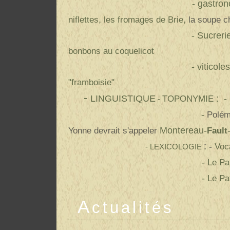
- gastronomiqu
,
,
niflettes
les fromages de Brie
la soupe 
- Sucreries
bonbons au coquelicot
- viticoles 
"framboisie"
-
LINGUISTIQUE
: -
TOPONYMIE
-
-
Polém
Montereau-
Yonne devrait s'appeler
Fault
: -
Voc
- LEXICOLOGIE
-
Le Pa
-
Le Pa
A
ctualités