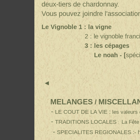
deux-tiers de chardonnay.
Vous pouvez joindre l'association
Le Vignoble
1 : la vigne
2 : le vignoble franci
3 : les cépages
Le noah -
[
spéci
◄
MELAN
GES
MISCELLA
/
-
LE COUT DE LA VIE :
les valeurs
-
TRADITIONS LOCALES
La Fête
:
-
SPECIALITES REGIONALES
:- 