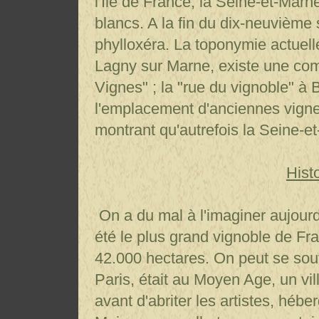
l'Ile de France, la Seine-et-Marn
blancs. A la fin du dix-neuvième 
phylloxéra. La toponymie actuell
Lagny sur Marne, existe une c
Vignes" ; la "rue du vignoble" à
l'emplacement d'anciennes vignes
montrant qu'autrefois la Seine-et
Hist
On a du mal à l'imaginer aujourd'
été le plus grand vignoble de Fran
42.000 hectares. On peut se souv
Paris, était au Moyen Age, un vi
avant d'abriter les artistes, hébe