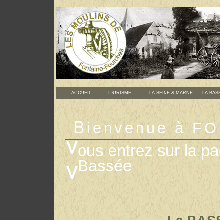
ACCUEIL
TOURISME
LA SEINE & MARNE
LA BASS
B
ienvenue à 
ous entrez sur la p
Bassée