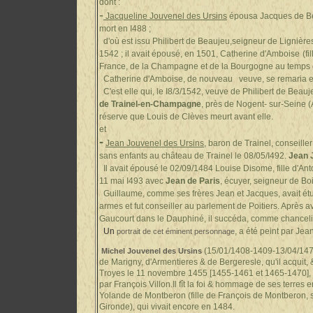
dont :
-
Jacqueline Jouvenel des Ursins
épousa Jacques de Bea
mort en I488 ;
d'où est issu Philibert de Beaujeu,seigneur de Lignièr
1542 ; il avait épousé, en 1501, Catherine d'Amboise
(f
France, de la Champagne et de la Bourgogne au temps 
Catherine d'Amboise, de nouveau veuve, se remaria en
C'est elle qui, le I8/3/1542, veuve de Philibert de Beauj
de Trainel-en-Champagne
, près de Nogent- sur-Seine 
réserve que Louis de Clèves meurt avant elle.
et
-
Jean Jouvenel des Ursins
, baron de Trainel, conseiller
sans enfants au château de Trainel le 08/05/I492.
Jean 
Il avait épousé le 02/09/1484 Louise Disome, fille d'Ant
11 mai I493 avec
Jean de Paris
, écuyer, seigneur de Boi
Guillaume, comme ses frères Jean et Jacques, avait étudié
armes et fut conseiller au parlement de Poitiers. Après av
Gaucourt dans le Dauphiné, il succéda, comme chanceli
Un
, a été peint par Je
portrait de cet éminent personnage
(15/01/1408-1409-13/04/1471
Michel Jouvenel des Ursins
de Marigny, d'Armentieres & de Bergeresle, qu'il acquit, & 
Troyes le 11 novembre 1455 [1455-1461 et 1465-1470], 
par François Villon.Il fît la foi & hommage de ses terres
Yolande de Montberon (fille de François de Montberon,
Gironde), qui vivait encore en 1484.