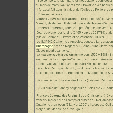
Il se comporta si bien dans les négociations confiées à s
au mois de mars 1449 après avoir travaillé avec be
Il fut aussi fait administrateur de l'église de Poitiers, 
S'illustrent ensuite :
Jeanne Jouvenel des Ursins
+ 1544 a épousé le 13/06
Mareuil, fils de Jean III de Béthune et de Jeanne d’Angl
François Jouvenel
, frère de la précédente, (né vers 14
Jean
Jouvenel des Ursins (1465 + après 1537/39) et de 
(fille de Bertrand L’Orfèvre et de Valentine Luillier).
Le I8/3/I542 Catherine d'Amboise, veuve, a fait donatio
Champagne
près de Nogent-sur-Seine (Aube), terre, châ
Clèves meurt avant elle.
(né vers 1525 + 1588), fi
Christophe Juvénal des Ursins
seigneur de La Chapelle-Gaultier, de Doue et d'Armenonv
France.
Chevalier de l'Ordre de Saint6michel en 1562, il 
décembre 1578) par Henri III, instituteur de l'Ordre. Il 
Luxembourg, comte de Brienne, et de Marguerite de Sa
Sa soeur,
Anne Jouvenel des Ursins
(née vers 1525) a 
1) Guillaume de Lannoy, seigneur de Boissière 2) Char
François Juvénal des Ursins
,fils de Christophe, (né 
français, maréchal des camps et armées du Roi, ambassade
Quatrième promotion (2 janvier 1599) ; il a épousé Guil
Méry, et de Madeleine d’Avaugour.