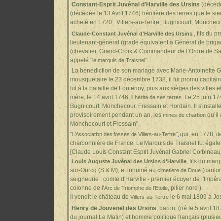
Constant-Esprit Juvénal d'Harville des Ursins
(décédé
(décédée le 13 Avril 1746) héritière des terres que le si
acheté en 1720 : Villers-au-Tertre, Bugnicourt, Monchecou
, fils du p
Claude-Constant Juvénal d'Harville des Ursins
lieutenant-général (grade équivalent à Général de briga
(chevalier, Grand-Croix & Commandeur de l’Ordre de Sai
appelé "
"
.
le marquis de Traisnel
La bénédiction de son mariage avec Marie-Antoinette G
mousquetaire le 23 décembre 1738, il fut promu capitain
fut à la bataille de Fontenoy, puis aux sièges des villes
mère, le 14 avril 1746,
. Le 25 juin 1
il hérita de ses terres
Bugnicourt, Monchecour, Fressain et Hordain. Il s'install
provisoirement pendant un an, les
qu’il
mines de charbon
Monchecourt et Fressain",
"
"
,
qui, en 1778, d
L’Association des fosses de Villers-au-Tertre
charbonnière de France. Le Marquis de Traisnel fut égale
[Claude Louis Constant Esprit Juvénal Gabriel Corbineau], 
,
fils du mar
Louis Auguste Juvénal des Ursins d'Harville
sur-Ourcq (S & M), et inhumé au
(canto
cimetière de Doue
seigneurie : comte d'Harville - premier écuyer de l'Impér
colonne de l
'
, pilier nord ).
Arc de Triomphe de l'Etoile
Il vendit le château de
le 6 mai 1809 à Jo
Villers-au-Tertre
Henry de Jouvenel des Ursins
, baron, (né le 5 avril 1
du journal Le Matin) et homme politique français (plusie