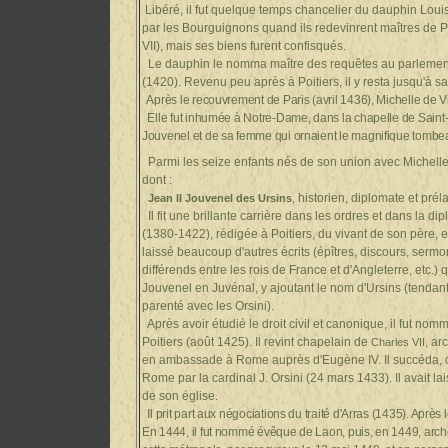
Libéré, il fut quelque temps chancelier du dauphin Loui
par les Bourguignons quand ils redevinrent maîtres de Par
VII), mais ses biens furent confisqués.
Le dauphin le nomma maître des requêtes au parlement 
(1420). Revenu peu après à Poitiers, il y resta jusqu'à sa 
Après le recouvrement de Paris (avril 1436), Michelle de Vit
Elle fut inhumée à Notre-Dame, dans la chapelle de Saint-R
Jouvenel et de sa femme qui ornaient le magnifique tombeau
Parmi les seize enfants nés de son union avec Michelle 
dont :
,
historien, diplomate et pré
Jean II Jouvenel des Ursins
Il fit une brillante carrière dans les ordres et dans la 
(1380-1422), rédigée à Poitiers, du vivant de son père, e
laissé beaucoup d'autres écrits (épîtres, discours, sermon
différends entre les rois de France et d'Angleterre, etc.) q
Jouvenel en Juvénal, y ajoutant le nom d'Ursins (tendant
parenté avec les Orsini).
Après avoir étudié le droit civil et canonique, il fut n
Poitiers (août 1425). Il revint chapelain de
, ar
Charles VII
en ambassade à Rome auprès d'Eugène IV. Il succéda,
Rome par la cardinal J. Orsini (24 mars 1433). Il avait 
de son église.
Il prit part aux négociations du traité d'Arras (1435). Après 
En 1444, il fut nommé évêque de Laon, puis, en 1449, arche