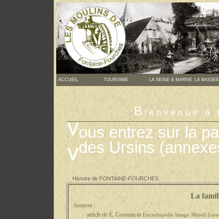
ACCUEIL
TOURISME
LA SEINE & MARNE
LA BASSEE
B
ienvenue 
ous entrez sur la p
des Ursins (annexe
Histoire de FONTAINE-FOURCHES
La famille Jouvenel 
Sources :
article de E. Cosneau in
Encyclopédie Imago Mundi
[
cos