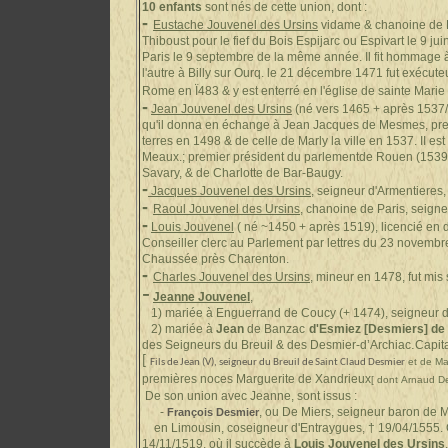
10 enfants
sont nés de cette union, dont :
-
Eustache Jouvenel des Ursins
vidame & chanoine de R
Thiboust pour le fief du Bois Espijarc ou Espivart le 9 j
Paris le 9 septembre de la même année. Il fit hommage à
l'autre à Billy sur Ourq. le 21 décembre 1471 fut exécu
Rome en Ï483 & y est enterré en l'église de sainte Marie
-
Jean Jouvenel des Ursins
(né vers 1465 + après 1537/
qu'il donna en échange à Jean Jacques de Mesmes, pre
terres en 1498 & de celle de Marly la ville en 1537. II
Meaux.; premier président du parlementde Rouen (1539) ;
Savary, & de Charlotte de Bar-Baugy.
-
Jacques Jouvenel des Ursins
, seigneur d'Armentieres,
-
Raoul Jouvenel des Ursins
, chanoine de Paris, seigne
-
Louis Jouvenel
( né ~1450 + après 1519), licencié en 
Conseiller clerc au Parlement par lettres du 23 novembr
Chaussée près Charenton.
-
Charles Jouvenel des Ursins
, mineur en 1478, fut mis 
-
Jeanne Jouvenel
,
1) mariée à Enguerrand de Coucy (+ 1474), seigneur de
2) mariée à
Jean
de Banzac
d'Esmiez [Desmiers] de
.
des Seigneurs du Breuil & des Desmier-d’Archiac
Capita
[
et de Ma
Fils de Jean (V), seigneur du Breuil de Saint Claud Desmier
premières noces
Marguerite de Xandrieux
[ dont
Arnaud De
De son union avec Jeanne, sont issus :
-
, ou De Miers, seigneur baron de
François Desmier
en Limousin, coseigneur d'Entraygues, † 19/04/1555
.
14/11/1519, où il succède à
Louis Jouvenel des Ursins