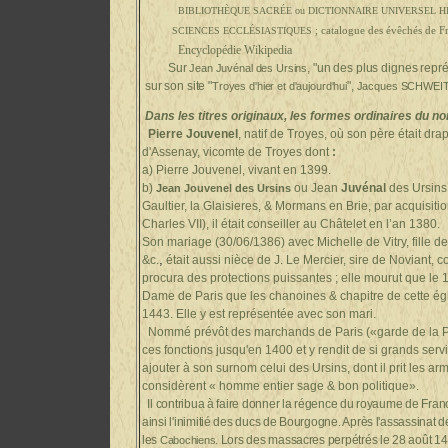
BIBLIOTHÈQUE SACRÉE ou DICTIONNAIRE UNIVERSEL
catalogue des évêchés de F
SCIENCES ECCLÉSIASTIQUES ;
Encyclopédie Wikipedia
Sur
, "un des plus dignes rep
Jean Juvénal des Ursins
sur son site "
",
Troyes d'hier et d'aujourd'hui
Jacques SCHWEI
Dans les titres originaux, les formes ordinaires du n
Pierre Jouvenel
, natif de Troyes, où son père était drap
d'Assenay, vicomte de Troyes dont
:
a) Pierre Jouvenel, vivant en 1399.
b)
ou Jean
Juvénal
des Ursins,
Jean Jouvenel des Ursins
Gaultier, la Glaisieres,
& Mormans en Brie, par acquisiti
Charles VII),
il était conseiller au Châtelet en l’an 1380.
Son mariage (30/06/1386) avec Michelle de Vitry,
fille 
,
&c.
était aussi nièce de J. Le Mercier, sire de Noviant, 
procura des protections puissantes ; elle mourut que le 
Dame de Paris que les chanoines & chapitre de cette églis
1443. Elle y est représentée avec son mari.
Nommé prévôt des marchands de Paris («garde de la P
ces fonctions jusqu'en 1400 et y rendit de si grands servi
ajouter à son surnom celui des Ursins, dont il prit les ar
considèrent « homme entier sage & bon politique».
Il contribua à faire donner la régence du royaume de France
ainsi l'inimitié des ducs de Bourgogne. Après l'assassinat 
les
. Lors des massacres perpétrés le 28 août 1413
Cabochiens