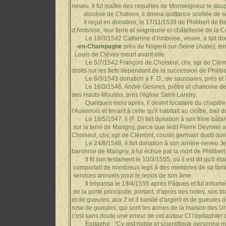
neveu. Il fut
maître des requêtes de Monseigneur le daup
diocèse de Chalons, il donna quittance scellée de son 
Il reçut en donation, le 17/11/1539 de Philibert d
d'Amboise, leur terre et seigneurie et châtellenie de la
Le 18/3/1542 Catherine d'Amboise, veuve, a fait do
-en-Champagne
près de Nogent-sur-Seine (Aube), ter
Louis de Clèves meurt avant elle.
Le 5/7/1542 François de Choiseul, chv, sgr de Clém
droits sur les fiefs dépendant de la succession de Phili
Le 8/3/1543 donation à F. D., de saussaies, prés et îl
Le 16/3/1546, André Gesvres, prêtre et chanoine de 
des Hauts-Moulins, près l'église Saint-Landry.
Quelques mois après, il devint locataire du chap
l'Auxerrois et tenant à celle qu'il habitait au cloître, bail
Le 16/5/1547, il (F. D) fait donation à son frère bâta
sur la terre de Marigny, parce que ledit Pierre Deym
Choiseul, chv, sgr de Clémont, cousin germain dudit don
Le 24/8/1548, il fait donation à son arrière-neveu J
baronnie de Marigny, à lui échue par la mort de Philibert
Il fit son testament le 10/3/1555, où il est dit qu'il 
comportait de nombreux legs à des membres de sa fam
services annuels pour le repos de son âme.
Il trépassa le 19/4/1555 après Pâques et fut inhumé
de la porte principale, portant, d'après des notes, son
et de gueules, aux 2 et 3 bandé d'argent et de gueule
rose de gueules, qui sont les armes de la maison de
c'est sans doute une erreur de cet auteur Cf l'épitaphier 
Epitaphe : "Cy gist noble et scientifique personne m