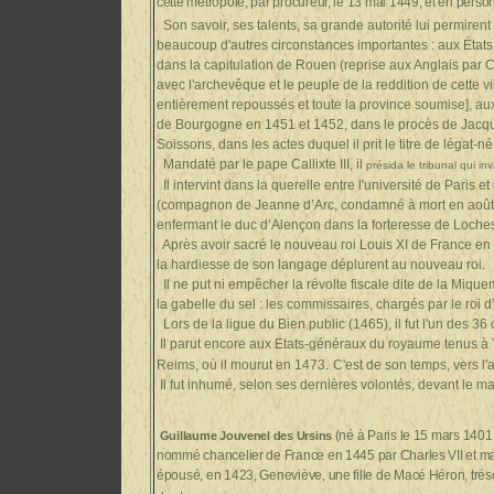
cette métropole, par procureur, le 13 mai 1449, et en personn
Son savoir, ses talents, sa grande autorité lui permirent 
beaucoup d'autres circonstances importantes : aux États
dans la capitulation de Rouen (reprise aux Anglais par C
avec l'archevêque et le peuple de la reddition de cette vill
entièrement repoussés et toute la province soumise], a
de Bourgogne en 1451 et 1452, dans le procès de Jacque
Soissons, dans les actes duquel il prit le titre de légat
Mandaté par le pape Callixte III, il
présida le tribunal qui i
Il intervint dans la querelle entre l'université de Paris
(compagnon de Jeanne d’Arc, condamné à mort en août 145
enfermant le duc d’Alençon dans la
Après avoir sacré le nouveau roi Louis XI de France en la 
la hardiesse de son langage déplurent au nouveau roi
Il ne put ni empêcher la révolte fiscale dite de la Miq
la gabelle du sel : les commissaires, chargés par le roi d'é
Lors de la ligue du Bien public (1465), il fut l'un des 
Il parut encore aux Etats-généraux du royaume tenus à To
Reims, où il mourut en 1473.
C'est de son temps, vers l'
Il fut inhumé, selon ses dernières volontés, devant le ma
(né à Paris le 15 mars 1401,
Guillaume Jouvenel des Ursins
nommé chancelier de France en 1445 par Charles VII et maint
épousé, en 1423, Geneviève, une fille de Macé Héron, trésor