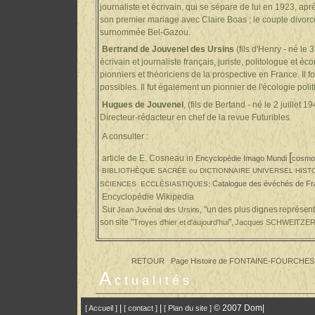
journaliste et écrivain, qui se sépare de lui en 1923, ap
son premier mariage avec Claire Boas ; le couple divorc
surnommée Bel-Gazou.
Bertrand de Jouvenel des Ursins
(fils d'Henry - né le
écrivain et journaliste français, juriste, politologue et é
pionniers et théoriciens de la prospective en France. Il f
possibles. Il fut également un pionnier de l'écologie polit
Hugues de Jouvenel
, (fils de Bertand - né le 2 juillet
Directeur-rédacteur en chef de la revue Fu
A consulter :
[
article de E. Cosneau in
Encyclopédie Imago Mundi
cosmov
BIBLIOTHÈQUE SACRÉE ou DICTIONNAIRE UNIVERSEL HIS
Catalogue des évéchés de Fr
SCIENCES
ECCLÉSIASTIQUES;
Encyclopédie Wikipedia
Sur
, "un des plus dignes représe
Jean Juvénal des Ursins
son site "
",
Troyes d'hier et d'aujourd'hui
Jacques SCHWEITZE
RETOUR Page Histoire de FONTAINE-FOURCHES
A
ctualités
|
|
© 2007 Dom|
[ Accueil ]
[ contact ]
[ Plan du site ]