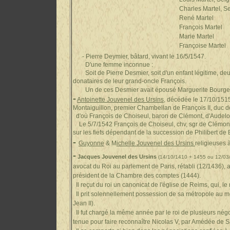
Charles Martel, Seigneur d
René Martel
François Martel
Marie Martel
Françoise Marte
- Pierre Deymier, bâtard, vivant le 16/5/1547.
D'une femme inconnue :
Soit de Pierre Desmier, soit d'un enfant légitime, deu
donataires de leur grand-oncle François.
Un de ces Desmier avait épousé Marguerite Bourge
-
Antoinette Jouvenel des Ursins
, décédée le 17/10/151
Montaiguillon, premier Chambellan de François II, duc d
d'où
François de Choiseul, baron de Clémont, d'Audelo
Le 5/7/1542 François de Choiseul, chv, sgr de Clémont,
sur les fiefs dépendant de la succession de Philibert de
-
Guyonne
& M
ichelle Jouvenel des Ursins
religieuses 
-
Jacques Jouvenel des Ursins
(14/10/1410 + 1455 ou 12/03
avocat du Roi au parlement de Paris, rétabli (12/1436),
président de la Chambre des co
Il reçut du roi un canonicat de l'église de Reims, qui, le
Il prit solennellement possession de sa métropole au mo
Jean II).
Il fut chargé la même année par le roi de plusieurs négoc
tenue pour faire reconnaître Nicola