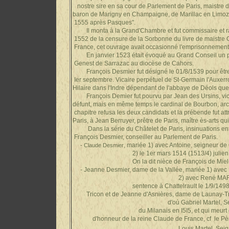
nostre sire en sa cour de Parlement de Paris, maist
baron de Marigny en Champaigne, de Marillac en Limoz
1555 après Pasques".
Il monta à la Grand'Chambre et fut commissaire et ra
1552 de la censure de la Sorbonne du livre de maistr
France, cet ouvrage avait occasionné l'emprisonnement de
En janvier 1523 était évoqué au Grand Conseil un pr
Genest de Sarrazac au diocèse de Cahors.
François Desmier fut désigné le 01/8/1539 pour êtr
Ier septembre. Vicaire perpétuel de St-Germain l'Auxe
Hilaire dans l'Indre dépendant de l'abbaye de Déols que 
François Demier fut pourvu par Jean des Ursins, vic
défunt, mais en même temps le cardinal de Bourbon, a
chapitre refusa les deux candidats et la prébende fut
Paris, à Jean Berruyer, prêtre de Paris, maître ès-arts qui f
Dans la série du Châtelet de Paris, insinuations 
François Desmier, conseiller au Parlement de Paris.
-
, mariée 1) avec Antoine, seigneur de 
Claude
Desmier
2) le 1er mars 1514 (1513/4) julien avec Fra
On la dit nièce de François de Miel, conse
- Jeanne Desmier, dame de la Vallée, mariée 1) avec
2) avec René MARTEL , seign
sentence à Chattelrault le 1/9/1498, fils d
Tricon et de Jeanne d'Asnières, dame de Launay-Tr
d'où Gabriel Martel, Seigneur de T
du Milanais en I5I5, et qui meur
d'honneur de la reine Claude de France, cf le Pè
Louis Martel, Seigneur de