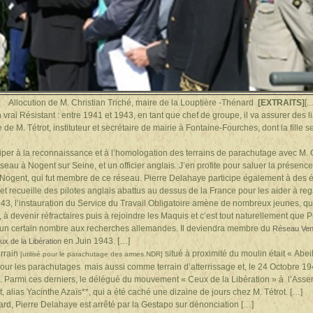
Allocution de M. Christian Triché,
maire de la Louptière
-Thénard
[EXTRAITS]
[..
vrai Résistant : entre 1941 et 1943, en tant que chef de groupe, il va assurer des li
 de M. Tétrot, instituteur et secrétaire de mairie à Fontaine-Fourches, dont la fille 
iper à la reconnaissance et à l’homologation des terrains de parachutage avec M. 
réseau à Nogent sur Seine, et un officier anglais. J’en profite pour saluer la présen
e Nogent, qui fut membre de ce réseau. Pierre Delahaye participe également à des 
 et recueille des pilotes anglais abattus au dessus de la France pour les aider à r
943, l’instauration du Service du Travail Obligatoire amène de nombreux jeunes, qui
, à devenir réfractaires puis à rejoindre les Maquis et c’est tout naturellement que
 un certain nombre aux recherches allemandes. Il deviendra membre du
Réseau Ve
en Juin 1943. […]
ux de la Libération
rrain
situé à proximité du moulin était « Abeill
[utilisé pour le parachutage des armes.NDR]
pour les parachutages mais aussi comme terrain d’atterrissage et, le 24 Octobre 
. Parmi ces derniers, le délégué du mouvement « Ceux de la Libération » à l’Ass
t, alias Yacinthe Azaïs**, qui a été caché une dizaine de jours chez M. Tétrot. […]
rd, Pierre Delahaye est arrêté par la Gestapo sur dénonciation […]