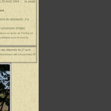
le 25 Août 1944 : la seule
ard
s de résistants ; il a
 provisoire d'Alger.
tiques au lycée de Pontivy en
sous le nom de
Libération
 des déportés du 27 avril
et
directement allé à Auschwitz)