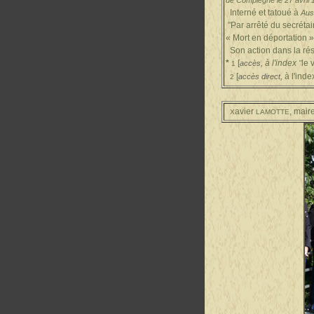
de Compiègne le 27 avril 
Interné et tatoué à
Aus
"Par arrêté du secrétai
« Mort en déportation 
Son action dans la rés
*
[
à l'index
le 
accès,
"
1
[
,
à l'inde
accès direct
2
La c
avier
, mair
X
LAMOTTE