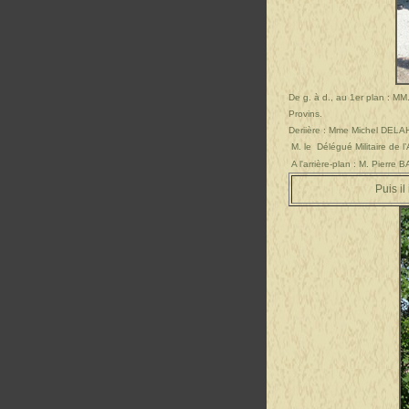
De g. à d., au 1er plan : M
Provins.
Deriière : Mme Michel DELA
M. le Délégué Militaire de l
A l'arrière-plan : M. Pierr
Puis i