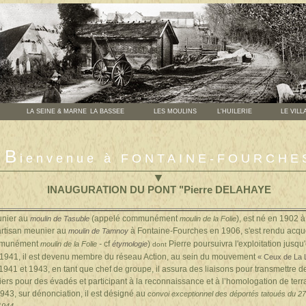
LA SEINE & MARNE
LA BASSEE
LES MOULINS
L'HUILERIE
LE VILL
B
ienvenue à FONTAINE-FOURCHE
▼
INAUGURATION DU PONT "Pierre DELAHAYE
unier au
(appelé communément
),
est né en 1902 à 
moulin de Tasuble
moulin de la Folie
 artisan meunier
au
à Fontaine-Fourches
en 1906
, s'est rendu acq
moulin de Tamnoy
mmunément
-
cf
)
Pierre poursuivra l'exploitation jusqu
moulin de la Folie
étymologie
dont
941, il est devenu membre du réseau Action, au sein du mouvement
« Ceux de La L
1941 et 1943, en tant que chef de groupe, il assura des liaisons pour transmettre 
iers pour des évadés et participant à la reconnaissance et à l’homologation de ter
943, sur dénonciation, il est désigné au
convoi exceptionnel des déportés tatoués du 27