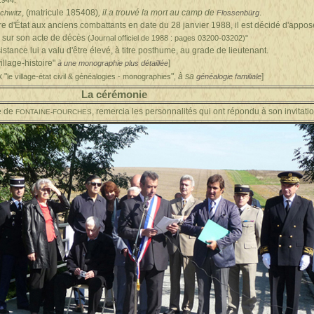
1944
.
, (matricule 185408)
,
il a trouvé la mort au camp de
.
chwitz
Flossenbürg
re d'État aux anciens combattants en date du 28 janvier 1988, il est décidé d'appos
» sur son acte de décès
(Journal officiel de 1988 : pages 03200-03202)"
istance lui a valu d'être élevé, à titre posthume, au grade de lieutenant.
village-histoire"
]
à une monographie plus détaillée
x "
"
à
sa
]
le village-état civil & généalogies - monographies
,
généalogie familiale
érémonie
e de
, remercia les personnalités qui ont répondu à son invitati
FONTAINE-FOURCHES