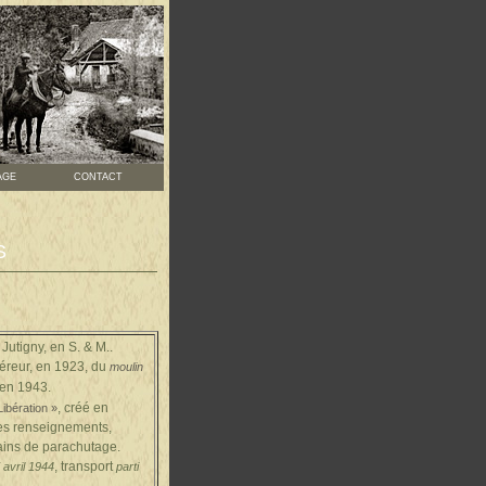
AGE
CONTACT
S
Jutigny, en S. & M..
uéreur, en 1923, du
moulin
'en 1943.
, créé en
ibération »
des renseignements,
rains de parachutage
.
, transport
 avril 1944
parti