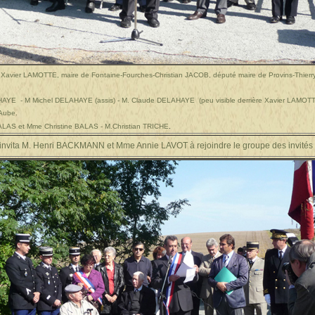
M.Xavier LAMOTTE, maire de Fontaine-Fourches-Christian JACOB, député maire de Provins-Thier
HAYE - M Michel DELAHAYE (assis) - M. Claude DELAHAYE (peu visible derrière Xavier LAMOTT
’Aube.
e BALAS et Mme Christine BALAS - M.Christian TRICHE
.
l invita M. Henri BACKMANN et Mme Annie LAVOT à rejoindre le groupe des invités