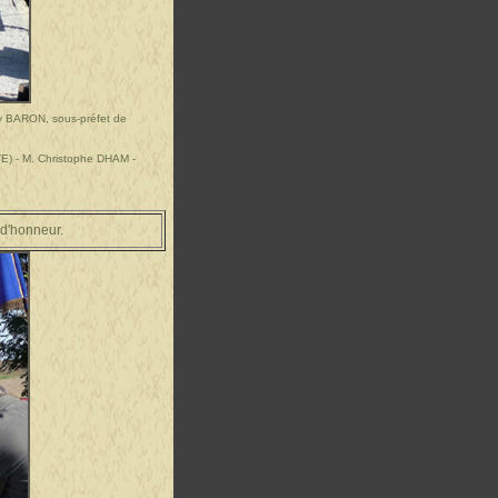
ry BARON, sous-préfet de
E) - M. Christophe DHAM -
 d'honneur.