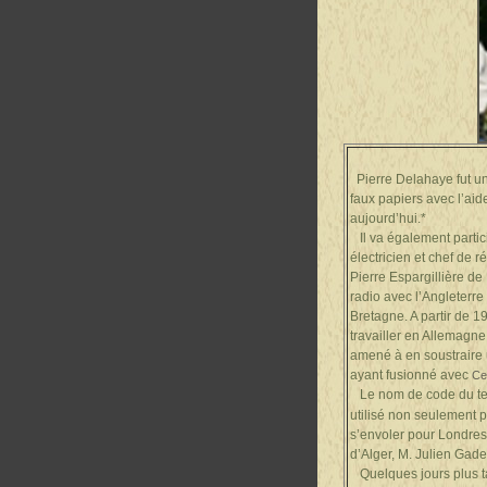
Pierre Delahaye fut un 
faux papiers avec l’aide
aujourd’hui.*
Il va également partic
électricien et chef de 
Pierre Espargillière d
radio avec l’Angleterre
Bretagne. A partir de 1
travailler en Allemagne
amené à en soustraire
ayant fusionné avec
Ce
Le nom de code du te
utilisé non seulement 
s’envoler pour Londres
d’Alger, M. Julien Gade
Quelques jours plus ta