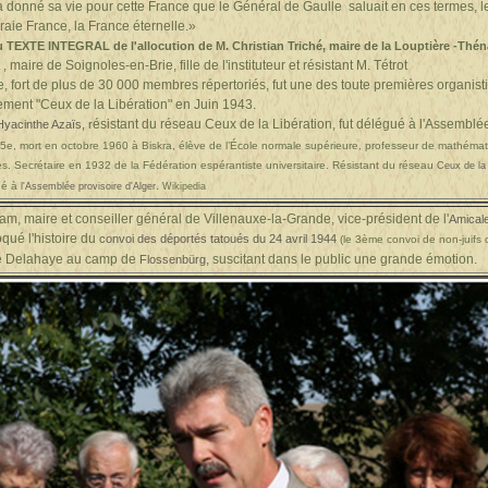
donné sa vie pour cette France que le Général de Gaulle saluait en ces termes, 
vraie France, la France éternelle.»
u
TEXTE INTEGRAL
de l'allocution de M. Christian Triché,
maire de la Louptière
-Thén
aire de Soignoles-en-Brie, fille de l'instituteur et résistant M. Tétrot
fort de plus de 30 000 membres répertoriés, fut une des toute premières organistion
ment "Ceux de la Libération" en Juin 1943.
ésistant du réseau Ceux de la Libération, fut délégué à l'Assemblée
Hyacinthe Azaïs
, r
s 5e, mort en octobre 1960 à Biskra, élève de l’École normale supérieure, professeur de mathéma
s. Secrétaire en 1932 de la Fédération espérantiste universitaire. Résistant du réseau
Ceux de la 
.
ué à
l'Assemblée provisoire d'Alger
Wikipedia
m, maire et conseiller général de Villenauxe-la-Grande, vice-président de l'
Amicale
qué l'histoire du
convoi des déportés tatoués du 24 avril 1944
(
le 3ème convoi de non-juifs 
rre Delahaye au camp de
, suscitant dans le public une grande émotion.
Flossenbürg