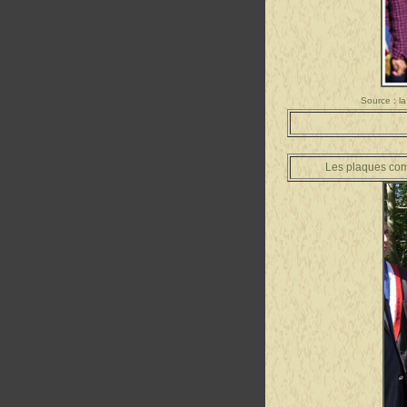
Source : l
Texte de l'all
Les plaques commémora