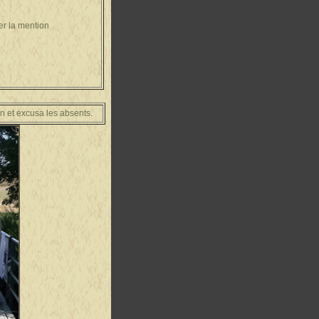
er la mention
on et excusa les absents.