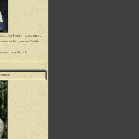
Afrique du Nord en passant par
itionnaire français au Monte
teur engagé dans la
elahaye