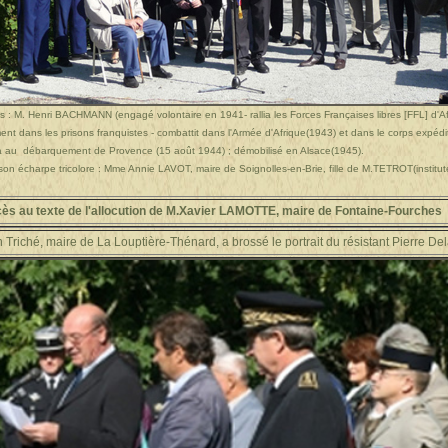
is : M. Henri BACHMANN (engagé volontaire en 1941- rallia les Forces Françaises libres [FFL] d'
nt dans les prisons franquistes - combattit dans l'Armée d'Afrique(1943) et dans le corps expéd
pa au débarquement de Provence (15 août 1944) ; démobilisé en Alsace(1945).
son écharpe tricolore : Mme Annie LAVOT, maire de Soignolles-en-Brie, fille de M.TETROT(institu
ès au texte de l'allocution de M.Xavier LAMOTTE, maire de Fontaine-Fourches
n Triché, maire de La Louptière-Thénard, a brossé le portrait du résistant Pierre D