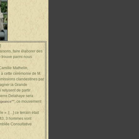
.]
aisons, faire élaborer des
se trouve parmi nous
Camille Mathelin,
ce à cette cérémonie de M.
émissions clandestines par
egagner la Grande
 refusent de partir
 Pierre Delahaye sera
**, ce mouvement
ngeance
e ». […] ce terrain était
1943, 3 hommes vont
emblée Consultative