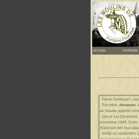
ACCUEIL
TOURISME
Pierre Delahaye
*,
e
m
Son père,
,
Alexandre
(appelé co
de Tasuble
Dès le 1er Décembre 1
novembre 1940.
Entre 
élaborant des faux pap
Arrêté en septembre 1