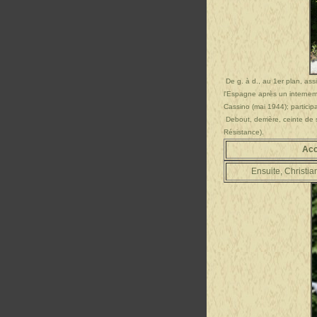
De g. à d., au 1er plan, ass
l'Espagne après un interneme
Cassino (mai 1944); partici
Debout, derrière, ceinte de 
Résistance).
Acc
Ensuite, Christia