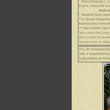
Pierre Delahaye […] a 
France, c'est-à-dire la 
Accès a
* Madame Annie Lavot , m
**Le réseau Vengeance, 
fusionné avec le mouve
Julien GUADET
,
alias
***
Né le 18 juin 1886 à Pari
1910, et Hoche de Versaille
Hyacinthe Azaïs, fut délég
Puis, M. Christophe Dha
, a longuement évo
1944
la déportation de Pie