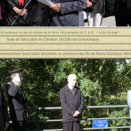
a photothèque du site du
député de la 4ème circonscription de S. & M.
<
>
accès à la page
ocution de Christian JACOB non communiqué
tives furent alors dévoilées, en présence des fils de Pierre Delahaye, Miche