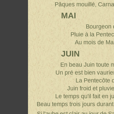
Pâques mouillé, Carnav
MAI
Bourgeon d
Pluie à la Pentec
Au mois de Mai
JUIN
En beau Juin toute 
Un pré est bien vaurien
La Pentecôte d
Juin froid et pluvi
Le temps qu'il fait en j
Beau temps trois jours durant 
Si l'aube est clair au jour de Sa