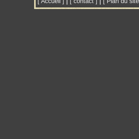
|
|
[ Accueil ]
[ contact ]
[ Plan du site