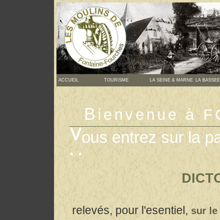
ACCUEIL
TOURISME
LA SEINE & MARNE
LA BASSEE
B
ienvenue à
ous entrez sur l
DICT
relevés, pour l'esentiel,
sur l