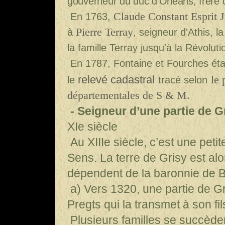
gouverneur du duc d’Orléans, frère du
Claude Constant Esprit 
En 1763,
Pierre Terray
à
, seigneur d'Athis, 
la famille Terray jusqu'à la Révolut
En 1787, Fontaine et Fourches éta
relevé cadastral
l
e 
le
tracé selon
départementales de S & M.
-
Seigneur d’une partie de G
XIe siècle
Au XIIIe siècle, c’est une peti
Sens. La terre de Grisy est al
dépendent de la baronnie de B
a) Vers 1320, une partie de Gr
Pregts qui la transmet à son fil
Plusieurs familles se succède