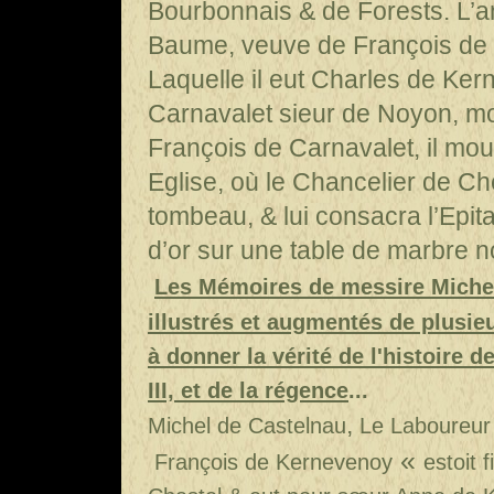
Bourbonnais & de Forests. L’a
Baume, veuve de François de
Laquelle il eut Charles de Ker
Carnavalet sieur de Noyon, mo
François de Carnavalet, il mou
Eglise, où le Chancelier de Chev
tombeau, & lui consacra l’Epita
d’or sur une table de marbre noir
Les Mémoires de messire Michel
illustrés et augmentés de plusie
à donner la vérité de l'histoire d
III, et de la régence
...
,
Michel de Castelnau
Le Laboureur
«
François de Kernevenoy
estoit 