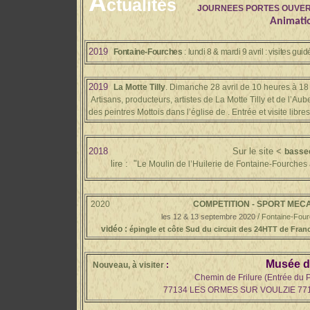
A
ctualités
JOURNEES POR
TES OUVER
Animati
2019
Fontaine-Fourches
: lundi 8 & mardi 9 avril : visites gu
2019
La Motte Tilly
. Dimanche 28 avril de 10 heures à 18
Artisans, producteurs, artistes de La Motte Tilly et de l’Aube
des peintres Mottois dans l’église de . Entrée et visite libres
2018
Sur le site <
bassee
lire :
"
Le Moulin de l’Huilerie de Fontaine-Fourches a
2020
COMPETITION - SPORT MEC
/
les 12 & 13 septembre 2020
Fontaine-Fourc
vidéo :
épingle et côte Sud du circuit des 24HTT de Fra
Musée de
Nouveau, à visiter
:
Chemin de Frilure (Entrée du Parking le
77134 LES ORMES SUR VOULZIE 77134 Les Orm