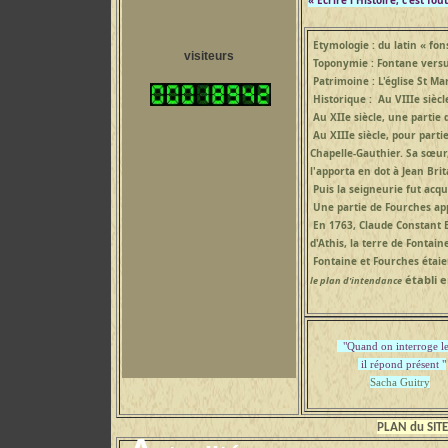
« Ecrire l'Histoire, c'est fo
Etymologie : du latin « fons
visiteurs
Toponymie : Fontane versus
Patrimoine : L'église St Mar
Historique : Au VIIIe siècl
Au XIIe siècle, une partie 
Au
XIIIe siècle,
pour partie
Chapelle-Gauthier. Sa sœur
l'apporta en dot à Jean Bri
Puis la seigneurie fut acqu
Une partie de Fourches appa
En 1763, Claude Constant Es
d'Athis, la terre de Fontai
Fontaine et Fourches étaie
établi e
le plan d'intendance
"Quand on interroge le
il répond présent "
Sacha Guitry
PLAN du SITE