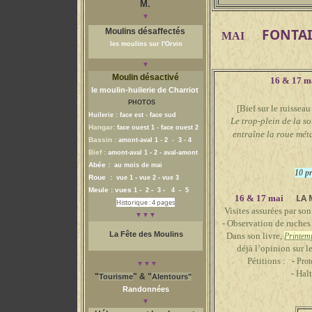
M.
▼
FONTAI
Moulins désaffectés
MAI
les moulins sur l'Orvin
▼
Moulin désactivé
16 & 17 
le moulin-huilerie
de Charriot
PHOTOS
[Bief sur le ruissea
-
Huilerie :
face est
face sud
Le trop-plein de la s
Hangar:
-
face ouest 1
face ouest 2
entraîne la roue métalli
Bassin :
-
-
-
amont-aval
1
2
3
4
Bief :
-
amont-aval
1
2
-
aval-amont
Abée :
au mois de mai
10 pr
Roue :
-
-
vue 1
vue 2
vue 3
Meule : vues
-
-
-
-
1
2
3
4
5
LA 
16 & 17 mai
Historique : 4 pages
Visites assurées par son
▼▼▼
- Observation de ruches e
La Fête d
es Moulins
Dans son livre,
Printemp
déjà l’opinion sur les da
Pétitions : -
Prot
▼▼▼
- Halte à l'invas
"
" & "
Tourisme
Alentours"
Randonnées
▼