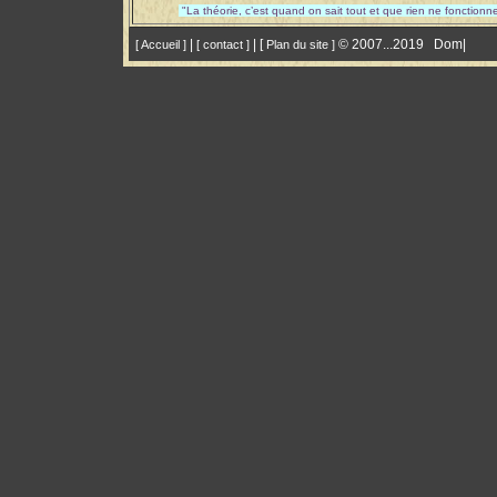
"La théorie, c’est quand on sait tout et que rien ne fonctionn
|
| [
© 2007.
[ Accueil ]
[ contact ]
Plan du site
]