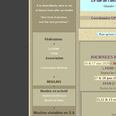
Le site de l'
anc
A la Saint Martin, bois le vin
<histo
i
et laisse l'eau aller au moulin
"Juin froid et pluvieux,
Coordonnées GP
tout l'an sera grincheux."
- numér
« Pour qu'une ch
Fédérations
▼
La FDMF
FFAM
JOURNEES 
Association
-
16
&
17
mai 2026
Jo
L'association Moleriae
FDMF
[
la
Toutes les 
▼
27 & 28 juin 2
MOULINS
[
F
FFAM
▼
Toutes les i
Moulins en activité
Huilerie de Boiroux
11,12 & 13 s
Moulin de Paley
▼
Moulins visitables en S.&
rapp