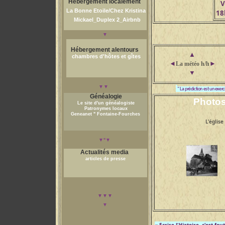
Hébergement localement
Vi
La Bonne Etoile/Chez Kristina
18
Mickael_Duplex 2_
Airbnb
▼
Hébergement alentours
▲
chambres d'hôtes et gîtes
◄
►
La météo h/h
▼
▼▼
" La prédiction est un exer
Généalogie
Photo
Le site d'un généalogiste
Patronymes locaux
Geneanet
"
Fontaine-Fourches
L'église
▼
▼
"
Actualités media
articles de presse
▼▼▼
▼