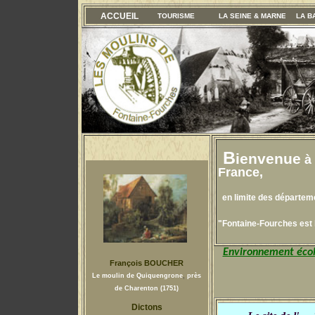
ACCUEIL
TOURISME
LA SEINE & MARNE
LA B
B
ienvenue
à 
France,
en limite des départeme
"Fontaine-Fourches est 
Environnement écolo
François BOUCHER
Le moulin de Quiquengrone
,
près
de Charenton (1751)
Dictons