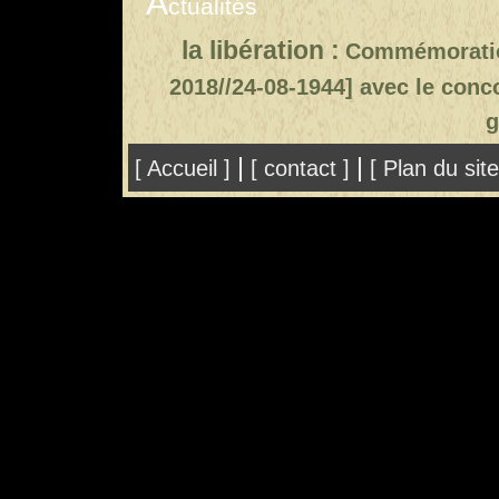
A
ctualités
la libération :
Commémoration 
2018//24-08-1944]
avec le conc
g
|
|
[ Accueil ]
[ contact ]
[ Plan du sit