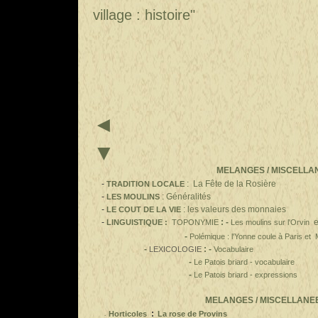
village : histoire"
▼
MELANGES / MISCELLANEE
-
: La Fête de la Rosière
TRADITION LOCALE
-
: Généralités
LES MOULINS
-
: les valeurs des monnaies
LE COUT DE LA VIE
-
: -
e
LINGUISTIQUE :
TOPONYMIE
Les moulins sur l'Orvin
-
Polémique
:
l'Yonne coule à Paris
et 
-
:
-
LEXICOLOGIE
Vocabulaire
-
Le Patois briard -
vocabulaire
-
Le Patois briard - expressions
MELANGES / MISCELLANE
:
Horticoles
La rose de Provins
-