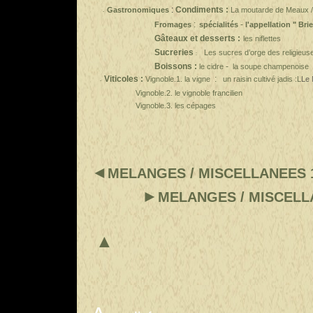
:
Condiments
:
Gastronomiques
La moutarde de Meaux 
-
:
-
Fromages
spécialités
l'appellation
" Brie
Gâteaux et desserts :
les niflettes
Sucreries
Les sucres d’orge des religieus
:
Boissons :
-
le cidre
la soupe champenoise
Viticoles :
:
Vignoble.1. la vigne
un raisin cultivé jadis :L
Le 
-
Vignoble.2. le vignoble francilien
Vignoble.3. les cépages
◄
MELANGES / MISCELLANEES 
►
MELANGES / MISCELL
▲
reto