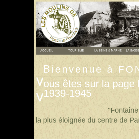
ACCUEIL
TOURISME
LA SEINE & MARNE
LA BASS
B
ienvenue à F
ous êtes sur la page 
1939-1945
"Fontaine-Fou
la plus éloignée du centre de Pa