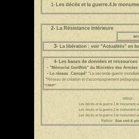
Les décès et la guerre.4.le monume
1-
2-
La Résistance intérieure
ac
3
- La libération :
voir "Actualités" en b
4
-
L
es bases de données et ressources
-
"Mémorial GenWeb" du Ministère des Armées
-
Le réseau Canopé
*
"La seconde guerre mondial
*
Réseau de création et d'accompagnement pédagogiq
"
CNDP"
retour :
Les décès et la guerre.
1.le monument a
Les décès et la guerre.
2.le monument a
Les décès et la guerre.3.le monument 
Retour :
Etat civil & gé