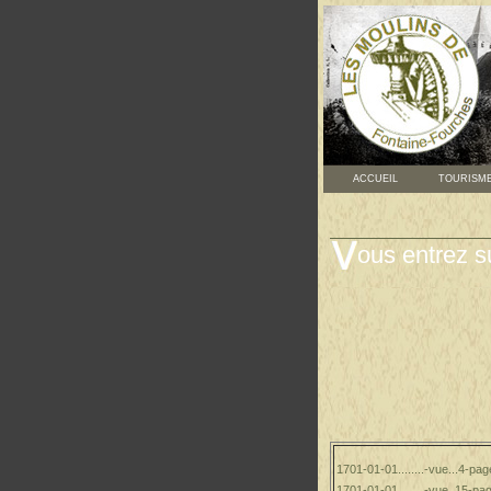
ACCUEIL
TOURISM
ous entrez s
1701-01-01........-vue...4-pag
1701-01-01........-vue..15-pa