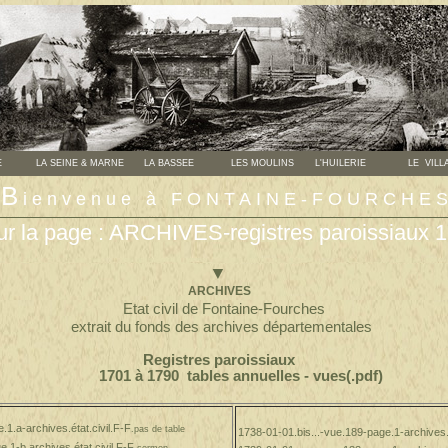
E
LA SEINE & MARNE
LA BASSEE
LES MOULINS
L'HUILERIE
LE VILL
B
ienvenue à FONTAINE-FOURCHE
ur la page : ARCHIVES-registres paroissiaux 
▼
ARCHIVES
Etat civil de Fontaine-Fourches
extrait du fonds des archives départementales
Registres paroissiaux
1701 à 1790 tables annuelles - vues(.pdf)
e.1.a-
archives.état.civil.F-F
.pas de table
1738-01-01.bis...-vue.189-page.1-archives.é
ge.1-b.
archives.état.civil.F-F
.sermon