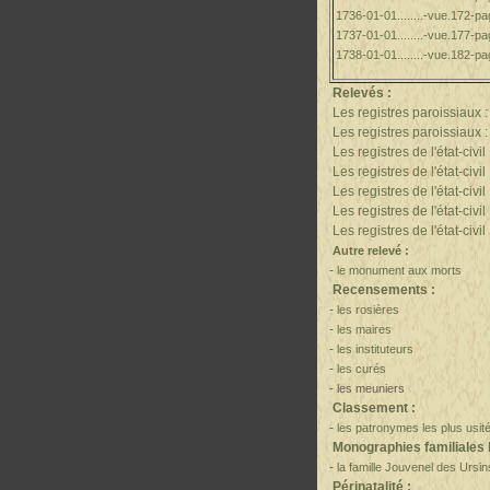
1736-01-01........-vue.172-pa
1737-01-01........-vue.177-pa
1738-01-01........-vue.182-pa
Relevés
:
Les registres paroissiaux 
Les registres paroissiaux 
Les registres de l'é
tat-civil
Les registres de l'é
tat-civil
Les registres de l'é
tat-civil
Les registres de l'é
tat-civil
Les registres de l'é
tat-civil
Autre relevé :
-
le monument aux morts
Recensements :
-
les rosières
-
les maires
-
les instituteurs
-
les curés
-
les meuniers
Classement :
-
les patronymes les plus usité
Monographies familiales l
-
la famille Jouvenel des Ursin
Périnatalité :