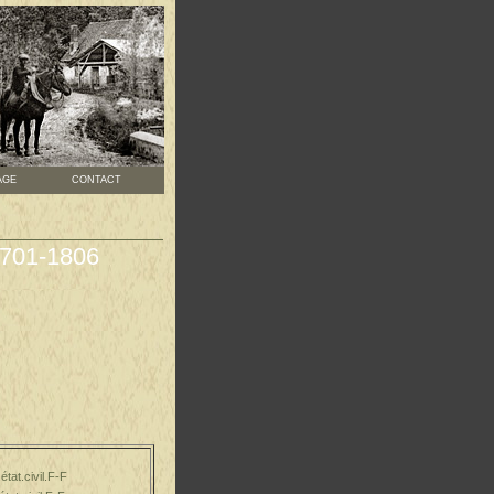
CONTACT
AGE
S
1701-1806
tat.civil.F-F