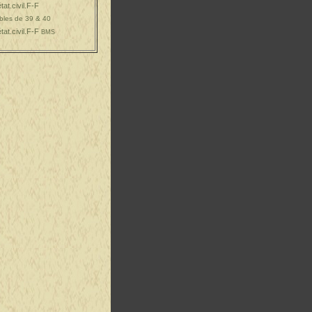
at.civil.F-F
bles de 39 & 40
at.civil.F-F
BMS