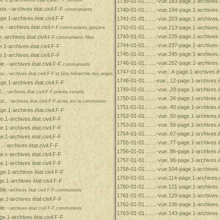
1739-01-01........-vue.183-page.1-archives.é
xte.--
archives.état.civil.F-F
.communiants
1740-01-01........-vue.194-page.1-archives.é
ge.1-archives.état.civil.F-F
1741-01-01........-vue.203-page.1-archives.é
e.--archives.état.civil
1742-01-01........-vue.213-page.1-archives.é
.F-F
communiants.garçons
.
1743-01-01........-vue.225-page.1-archives.é
e.-
archives.état.civil.
F-F.communiants.filles
1744-01-01........-vue.237-page.1-archives.é
.1-archives.état.civil.F-F
1745-01-01........-vue.245-page.1-archives.é
.1-archives.état.civil.F-F
1746-01-01........-vue.252-page.1-archives.é
le.--
archives.état.civil.F-F
.communiants
1747-01-01........-vue...4-page.1-archives.ét
..-
oc
archives.état.civil.F-F.la.1ère.hiérarchie.
des.anges
1748-01-01.......-vue...12-page.1-archives.ét
ge.1-archives.état.civil.F-F
1749-01-01........-vue..20-page.1-archives.ét
...-
archives.état.civil.F-F.prières.versets
1750-01-01........-vue..34-page.1-archives.ét
c...-
archives.état.civil.F-F.actes.avt.la.communion
1751-01-01........-vue..40-page.1-archives.ét
ge.1-archives.état.civil.F-F
1752-01-01........-vue..50-page.1-archives.ét
e.1-archives.état.civil.F-F
1753-01-01........-vue..56-page.1-archives.ét
e.1-archives.état.civil.F-F
1754-01-01........-vue..67-page.1-archives.ét
e.1-archives.état.civil.F-F
1755-01-01........-vue..77-page.1-archives.ét
...-archives.état.civil.F-F
1756-01-01 .......-vue..86-page.1-archives.ét
ge.x-archives état.civil.F-F
1757-01-01........-vue..96-page.1-archives.ét
e.1-archives état civil F-F
1758-01-01........-vue.104-page.1-archives.é
ge.1-archives état civil F-F
1759-01-01........-vue.114-page.1-archives.é
ge.1-archives état civil F-F
1760-01-01........-vue.121-page.1-archives.é
le.-
archives état civil F-F.communions
1761-01-01........-vue.129-page.1-archives.é
e.1-archives état civil F-F
1762-01-01........-vue.136-page.1-archives.é
le.--
archives état civil F-F.communions
1763-01-01........-vue.143-page.1-archives.é
e.1-archives.état.civil.F-F