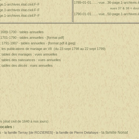
1789-01-01.......-vue...36-page.1-archives.ét
ge.1-archives.état.civil.F-F
vues 37 & 38 = dou
ge.1-archives.état.civil.F-F
1790-01-01.......-vue...50-page.1-archives.ét
ge.1-archives.état.civil.F-F
:
1689-1700 - tables annuelles
:
1701-1790 - tables annuelles - [format pdf]
 :
1791-1907 - tables annuelles - [format pdf & jpeg]
 :
les publications de mariage an VII (du 23 sept 1798 au 22 sept 1799)
:
tables des mariages : vues annuelles
:
tables des naissances : vues annuelles
:
tables des décès : vues annuelles
s (état civil de 1640 à nos jours)
ocales :
-
-
- la famille Nonat
s
la famille Terray [de ROZIERES]
la famille de Pierre Delahaye