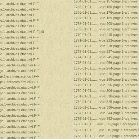
1764-01-01........-vue.157-page.1-archives.é
e.1-archives.état.civil.F-F
1765-01-01........-vue.166-page.1-archives.é
e.1-archives.état.civil.F-F
1766-01-01........-vue.176-page.1-archives.é
e.1-archives.état.civil.F-F
1767-01-01........-vue.189-page.1-archives.é
e.1-archives.état.civil.F-F
1768-01-01........-vue.200-page.1-archives.é
e.1-archives.état.civil.F-F
1769-01-01........-vue.207-page.1-archives.é
e.1-archives.état.civil.F-F.pdf
1770-01-01........-vue.215-page.1-archives.é
e.1-archives.état.civil.F-F
1771-01-01........-vue.223-page.1-archives.é
e.1-archives.état.civil.F-F
1772-01-01........-vue.228-page.1-archives.é
e.1-archives.état.civil.F-F
1773-01-01........-vue.237-page.1-archives.é
e.1-archives.état.civil.F-F
1774-01-01........-vue.245-page.1-archives.é
e.1-archives.état.civil.F-F
1775-01-01........-vue.256-page.1-archives.é
ge.1-archives.état.civil.F-F
1776-01-01........-vue.264-page.1-archives.é
ge.1-archives.état.civil.F-F
1777-01-01........-vue.276-page.1-archives.é
e.1-archives.état.civil.F-F
1778-01-01........-vue.288-page.1-archives.é
e.1-archives.état.civil.F-F
1779-01-01........-vue.296-page.1-archives.é
ge.1-archives.état.civil.F-F
1780-01-01........-vue.306-page.1-archives.é
ge.1-archives.état.civil.F-F
1781-01-01........-vue.316-page.1-archives.é
ge.1-archives.état.civil.F-F
1782-01-01........-vue.325-page.1-archives.é
ge.1-archives.état.civil.F-F
1783-01-01........-vue.336-page.1-archives.é
ge.1-archives.état.civil.F-F
1784-01-01........-vue.344-page.1-archives.é
ge.1-archives.état.civil.F-F
1785-01-01........-vue.352-page.1-archives.é
ge.1-archives.état.civil.F-F
1786-01-01......-vue.....6-page.1-archives.ét
ge.1-archives.état.civil.F-F
1787-01-01.......-vue...16-page.1-archives.ét
ge.1-archives.état.civil.F-F
1788-01-01.......-vue...27-page.1-archives.ét
ge.1-archives.état.civil.F-F