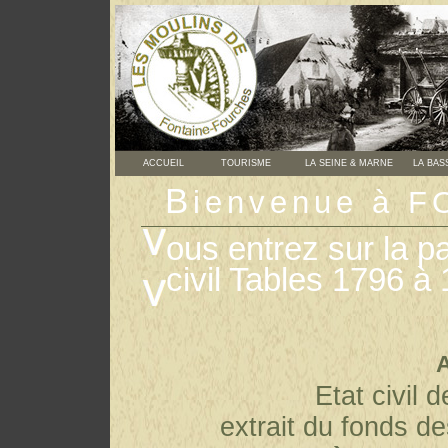
ACCUEIL
TOURISME
LA SEINE & MARNE
LA BAS
B
ienvenue à 
ous entrez sur la 
civil Tables 1796 à
Etat civil 
extrait du fonds d