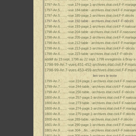
1797-An.5...... .-vue.174-page.1-archives.état.civil.F-F.mariag
1797-An.5..... ..-vue.184-table - archives.état.civil.F-F.mariag
1797-An.5........-vue.185-page.1-archives.état.civil.F-F.décès
s
1797-An.5.... ...-vue.192-table - archives.état.civil.F-F-décè
1798-An.6........-vue.193-page.1-archives.état.civil.F-F.naiss
1798-An.6........-vue.204-table -archives.état.civil.F-F.naissan
1798-An.6........-vue.205-page.1-archives.état.civil.F-F.mariag
1798-An.6........-vue.212-table - archives.état.civil.F-F.mariag
1798-An.6........-vue.213-page.1-archives.état.civil.F-F-décès
1798-An.6........-vue.223-table -archives.état.civil.F-F-décès
additif du 23 sept. 1798 au 22 sept. 1799 enregistrés à Bray-s
1798-99-An.7-vues.451-452-archives.état.civil.F-F.mari
1798-99-An.7-vues.453-459-archives.état.civil.F-F.mari
lien vers le texte
1799-An.7... .....-vue.224-page.1-archives.état.civil.F-F.naiss
1799-An.7.........-vue.244-table..-archives.état.civil.F-F.naiss
1799-An.7.........-vue.256-table..-archives.état.civil.F-F-décès
1800-An.8.........-vue.257-page.1-archives.état.civil.F-F.naiss
1800-An.8.........-vue.273-table..-archives.état.civil.F-F.naiss
1800-An.8........ -vue.274-page.1-archives.état.civil.F-F.maria
1800-An.8....... .-vue.275-page.1-archives.état.civil.F-F.décès
1800-An.8........-vue.289-table..-archives.état.civil.F-F.décès
1801-An.9........-vue.290-page.1-archives.état.civil.F-F.naiss
1801-An.9........-vue.304-...fin...-archives.état.civil.F-F.naissa
1801-An.9........-vue.305-page.1-archives.état.civil.F-F.mariag