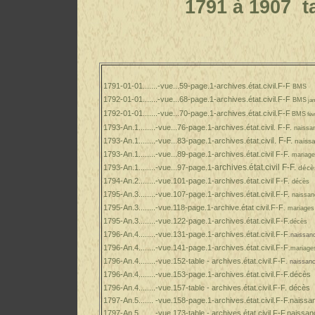
1791 à 1907 table
1791-01-01.......-vue...59-page.1-archives.état.civil.F-F
BMS
1792-01-01.......-vue...68-page.1-archives.état.civil.F-F
BMS
jan
1792-01-01.......-vue...70-page.1-archives.état.civil.F-F
BMS
fév
1793-An.1........-vue...76-page.1
-
archives.état.civil. F-F.
naissa
l
.
F-F.
1793-An.1........-vue...83-page.1
-
archives.
état.civi
naiss
1793-An.1........-vue...89-page.1
-
archives.état.civil F-F
.
mariag
archives.état.civil F-F
.
1793-An.1........-vue...97-page.1
-
décè
1794-An.2........-vue.101-page.1-archives.état.civil F-F
.
décès
1795-An.3........-vue.107-page.1-archives.état.civil.F-F
.
naissan
1795-An.3........-vue.118-page.1-archive.état civil.F-F
.
mariages
1795-An.3........-vue.122-page.1
-archives.état.civil.F-F
.
décès
1796-An.4........-vue.131-page.1
-archives.état.civil.F-F
.naissan
1796-An.4........-vue.141-page.1
-archives.état.civil.F-F
.mariage
1796-An.4........-vue.152-table
-
archives.état.civil.F-F
. naissan
1796-An.4........-vue.153-page.1-archives.état.civil.F-F.décès
1796-An.4........-vue.157
-table - archives.état.civil.F-F
. décès
1797-An.5....... -vue.158-page.1-archives.état.civil.F-F.naiss
1797-An.5........-vue.173-table - archives.état.civil.F-F.naissa