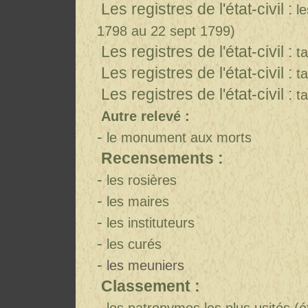
Les registres de l'é
tat-civil :
l
1798 au 22 sept 1799)
Les registres de l'é
tat-civil
:
t
Les registres de l'é
tat-civil
:
t
Les registres de l'é
tat-civil
:
t
Autre relevé :
-
le monument aux morts
Recensements :
-
les rosières
-
les maires
-
les instituteurs
-
les curés
-
les meuniers
Classement :
-
les patronymes les plus usités (ét