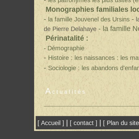
Monographies familiales loc
-
-
la famille Jouvenel des Ursins
l
- la famille 
de Pierre Delahaye
Périnatalité :
-
Démographie
-
Histoire : les naissances : les 
-
Sociologie : les abandons d'enfan
A
ctualités
|
|
[ Accueil ]
[ contact ]
[ Plan du site